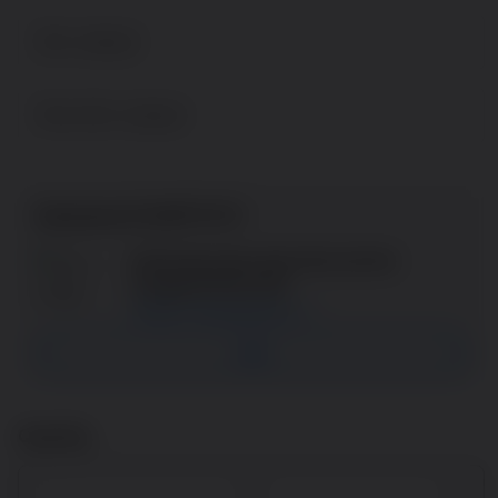
Slot Jackpot
Situs Slot Jackpot
Keamanan Di SAPITOTO!
Keamanan akun dan data pemain
Ad
terjaga
$15.00 SGD
App
Pelajari Selengkapnya
Car
Add
Quantity