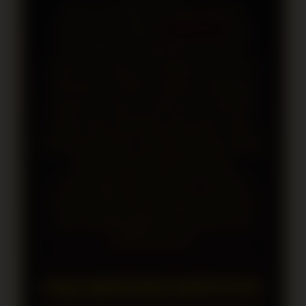
Selain menawarkan ragam hiburan
berkualitas, Platform
SAPITOTO
juga
berkomitmen memberikan kepuasan
maksimal melalui kemudahan akses link
alternatif anti-blokir, layanan pelanggan
responsif 24 jam, serta proses transaksi
deposit dan withdraw yang super cepat.
Didukung dengan sistem keamanan tingkat
tinggi dan jaminan pembayaran
kemenangan secara penuh, Sapitoto
menjadi pilihan utama bagi para pemain
yang mengutamakan kenyamanan dan
profesionalisme.
FAQ SEPUTAR SAPITOTO