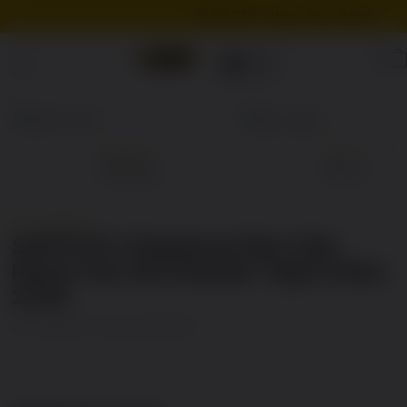
SAPITOTO : Akses Situs Resmi Band
Lo
in
SLOT JACKPOT
SLOT JACKPOT
SAPITOTO
Slot Gacor
From $999 SGD
From $999 SGD
Slot Jackpot
SAPITOTO | Eksplorasi Situs Slot
Resmi Toto 4d & Bandar Togel Online
2026
SKU:
180520232
Barcode:
180520232